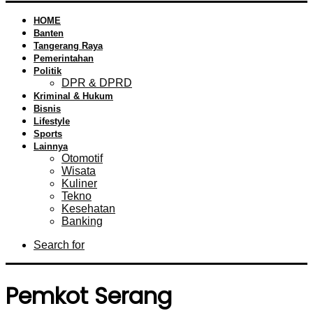
HOME
Banten
Tangerang Raya
Pemerintahan
Politik
DPR & DPRD
Kriminal & Hukum
Bisnis
Lifestyle
Sports
Lainnya
Otomotif
Wisata
Kuliner
Tekno
Kesehatan
Banking
Search for
Pemkot Serang