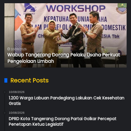
Wabup
At
Tangerang
Ko
Dorong
Ta
Pelaku
Ra
Usaha
Me
Perkuat
Ke
Pengelolaan
Ju
Limbah
Ma
10/08/2026
Wabup Tangerang Dorong Pelaku Usaha Perkuat
20
Pengelolaan Limbah
Recent Posts
10/08/2026
1.200 Warga Labuan Pandeglang Lakukan Cek Kesehatan
Gratis
10/08/2026
DPRD Kota Tangerang Dorong Partai Golkar Percepat
Penetapan Ketua Legislatif