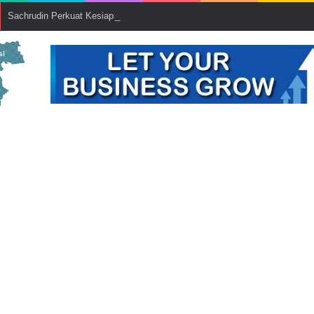
Sachrudin Perkuat Kesiapsiagaan Bencana hingga Tingkat Lingkungan