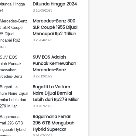
Ditunda Hingga 2024
13/05/2023
Mercedes-Benz 300
SLR Coupé 1955 Dijual
Mencapai Rp2 Triliun
25/04/2023
SUV EQS Adalah
Puncak Kemewahan
Mercedes-Benz
27/12/2022
Bugatti La Voiture
Noire Dijual Bernilai
Lebih dari Rp279 Miliar
09/07/2022
Bagaimana Ferrari
296 GTB Mengubah
Hybrid Supercar
01/07/2022