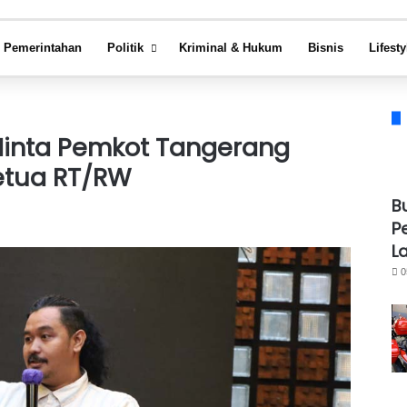
Pemerintahan
Politik
Kriminal & Hukum
Bisnis
Lifesty
Minta Pemkot Tangerang
etua RT/RW
B
P
L
0