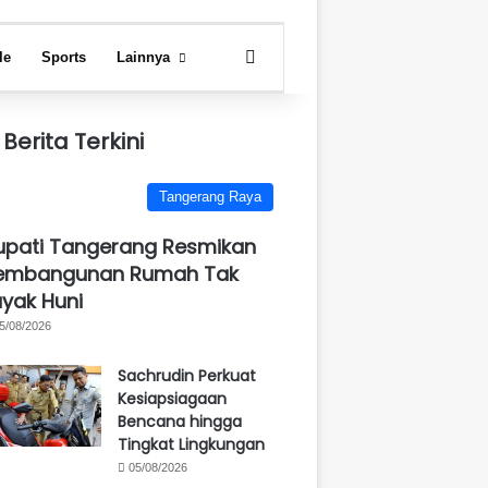
Search for
le
Sports
Lainnya
Berita Terkini
Tangerang Raya
upati Tangerang Resmikan
embangunan Rumah Tak
ayak Huni
5/08/2026
Sachrudin Perkuat
Kesiapsiagaan
Bencana hingga
Tingkat Lingkungan
05/08/2026