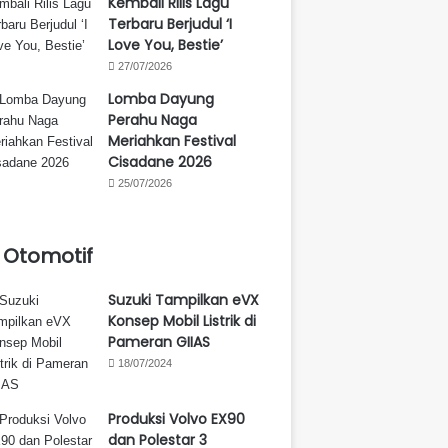
Kembali Rilis Lagu
Terbaru Berjudul ‘I
Love You, Bestie’
27/07/2026
Lomba Dayung
Perahu Naga
Meriahkan Festival
Cisadane 2026
25/07/2026
Otomotif
Suzuki Tampilkan eVX
Konsep Mobil Listrik di
Pameran GIIAS
18/07/2024
Produksi Volvo EX90
dan Polestar 3