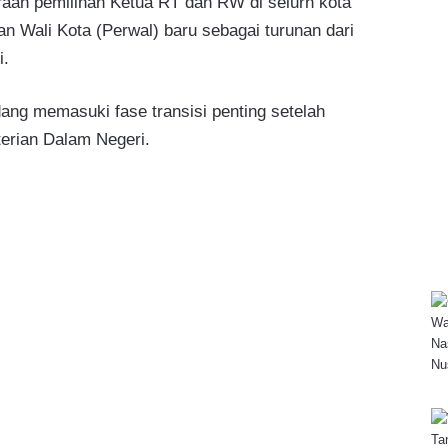
raan pemilihan Ketua RT dan RW di selurh kota
an Wali Kota (Perwal) baru sebagai turunan dari
i.
ang memasuki fase transisi penting setelah
terian Dalam Negeri.