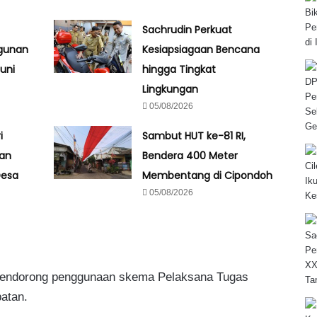
Sachrudin Perkuat
gunan
Kesiapsiagaan Bencana
uni
hingga Tingkat
Lingkungan
05/08/2026
i
Sambut HUT ke-81 RI,
an
Bendera 400 Meter
Desa
Membentang di Cipondoh
05/08/2026
 mendorong penggunaan skema Pelaksana Tugas
batan.