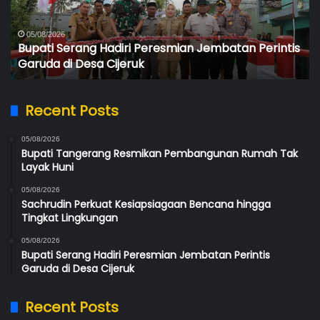
Perintis
Be
Garuda
40
di
Me
05/08/2026
Bupati Serang Hadiri Peresmian Jembatan Perintis
Desa
Me
Garuda di Desa Cijeruk
Cijeruk
di
Ci
Recent Posts
05/08/2026
Bupati Tangerang Resmikan Pembangunan Rumah Tak
Layak Huni
05/08/2026
Sachrudin Perkuat Kesiapsiagaan Bencana hingga
Tingkat Lingkungan
05/08/2026
Bupati Serang Hadiri Peresmian Jembatan Perintis
Garuda di Desa Cijeruk
Recent Posts