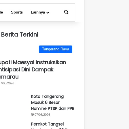
Search for
le
Sports
Lainnya
Berita Terkini
Tangerang Raya
upati Maesyal Instruksikan
ntisipasi Dini Dampak
emarau
07/08/2026
Kota Tangerang
Masuk 6 Besar
Nomine PTSP dan PPB
07/08/2026
Pemkot Tangsel