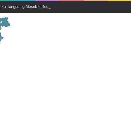
ota Tangerang Masuk 6 Besar Nomine PTSP dan PPB