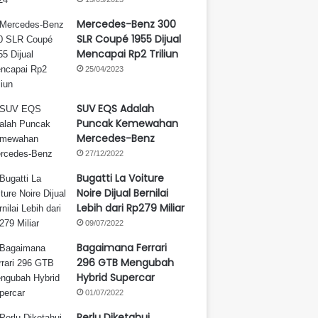
Mercedes-Benz 300
SLR Coupé 1955 Dijual
Mencapai Rp2 Triliun
25/04/2023
SUV EQS Adalah
Puncak Kemewahan
Mercedes-Benz
27/12/2022
Bugatti La Voiture
Noire Dijual Bernilai
Lebih dari Rp279 Miliar
09/07/2022
Bagaimana Ferrari
296 GTB Mengubah
Hybrid Supercar
01/07/2022
Perlu Diketahui