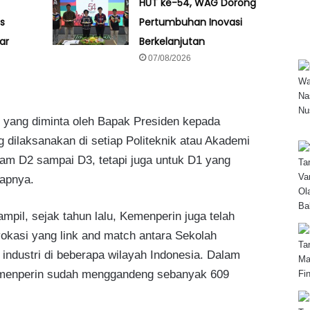
HUT ke-54, WAG Dorong
s
Pertumbuhan Inovasi
ar
Berkelanjutan
07/08/2026
m yang diminta oleh Bapak Presiden kepada
ng dilaksanakan di setiap Politeknik atau Akademi
ram D2 sampai D3, tetapi juga untuk D1 yang
kapnya.
mpil, sejak tahun lalu, Kemenperin juga telah
okasi yang link and match antara Sekolah
ndustri di beberapa wilayah Indonesia. Dalam
Kemenperin sudah menggandeng sebanyak 609