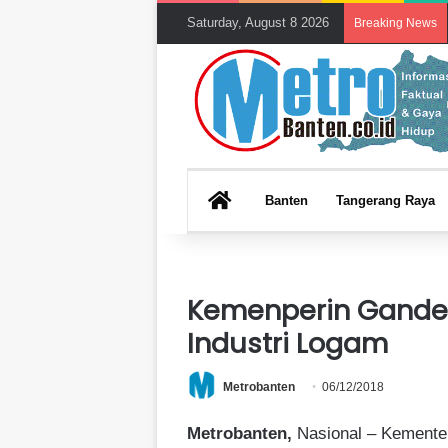
Saturday, August 8 2026
Breaking News
HOME
Banten
Tangerang Raya
Kemenperin Gandeng 
Industri Logam
Metrobanten
06/12/2018
Metrobanten,
Nasional – Kementer