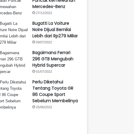
Puncak Kemewahan
Mercedes-Benz
27/12/2022
Bugatti La Voiture
Noire Dijual Bernilai
Lebih dari Rp279 Miliar
09/07/2022
Bagaimana Ferrari
296 GTB Mengubah
Hybrid Supercar
01/07/2022
Perlu Diketahui
Tentang Toyota GR
86 Coupe Sport
Sebelum Membelinya
25/06/2022