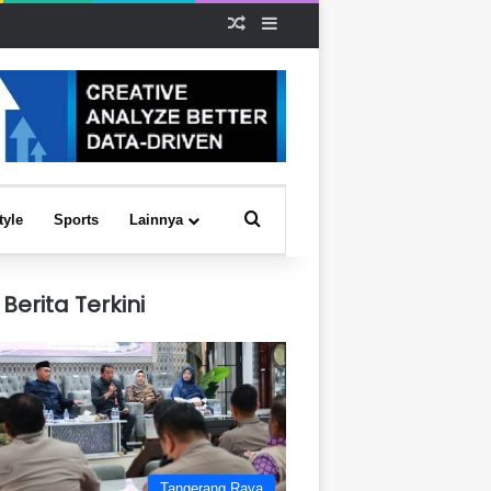
Random Article
Sidebar
Search for
tyle
Sports
Lainnya
Berita Terkini
Tangerang Raya