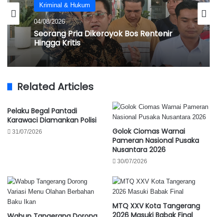
Banten
Kriminal & Hukum
31/07/2026
04/08/2026
Andra Soni Ikut Panen Raya Padi
Seorang Pria Dikeroyok Bos Rentenir
Organik PS-08
Hingga Kritis
Related Articles
Pelaku Begal Pantadi
Karawaci Diamankan Polisi
Golok Ciomas Warnai
31/07/2026
Pameran Nasional Pusaka
Nusantara 2026
30/07/2026
MTQ XXV Kota Tangerang
2026 Masuki Babak Final
Wabup Tangerang Dorong