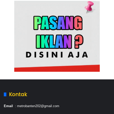
Kontak
Email
: metrobanten202@gmail.com