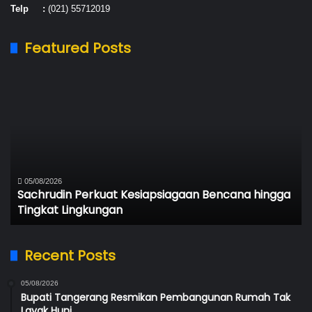
Telp :
(021) 55712019
Featured Posts
Bupati
Serang
Hadiri
Peresmian
Jembatan
Perintis
Garuda
di
05/08/2026
gga
Bupati Serang Hadiri Peresmian Jembatan Perintis
Desa
Garuda di Desa Cijeruk
Cijeruk
Recent Posts
05/08/2026
Bupati Tangerang Resmikan Pembangunan Rumah Tak
Layak Huni