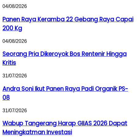
400
Panen
04/08/2026
Meter
Raya
Membentang
Keramba
Panen Raya Keramba 22 Gebang Raya Capai
di
22
Cipondoh
200 Kg
Gebang
Raya
Capai
Seorang
04/08/2026
200
Pria
Kg
Dikeroyok
Seorang Pria Dikeroyok Bos Rentenir Hingga
Bos
Kritis
Rentenir
Hingga
Kritis
Andra
31/07/2026
Soni
Ikut
Andra Soni Ikut Panen Raya Padi Organik PS-
Panen
08
Raya
Padi
Organik
Wabup
31/07/2026
PS-
Tangerang
08
Harap
Wabup Tangerang Harap GIIAS 2026 Dapat
GIIAS
Meningkatman Investasi
2026