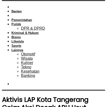
HOME
Banten
Tangerang Raya
Pemerintahan
Politik
DPR & DPRD
Kriminal & Hukum
Bisnis
Lifestyle
Sports
Lainnya
Otomotif
Wisata
Kuliner
Tekno
Kesehatan
Banking
Search
for
Aktivis LAP Kota Tangerang