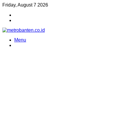
Friday, August 7 2026
Random
Article
Sidebar
Menu
Search
for