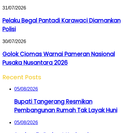
Dapat
Meningkatman
Pelaku
31/07/2026
Investasi
Begal
Pantadi
Pelaku Begal Pantadi Karawaci Diamankan
Karawaci
Polisi
Diamankan
Polisi
Golok
30/07/2026
Ciomas
Warnai
Golok Ciomas Warnai Pameran Nasional
Pameran
Pusaka Nusantara 2026
Nasional
Pusaka
Nusantara
Recent Posts
2026
05/08/2026
Bupati Tangerang Resmikan
Pembangunan Rumah Tak Layak Huni
05/08/2026