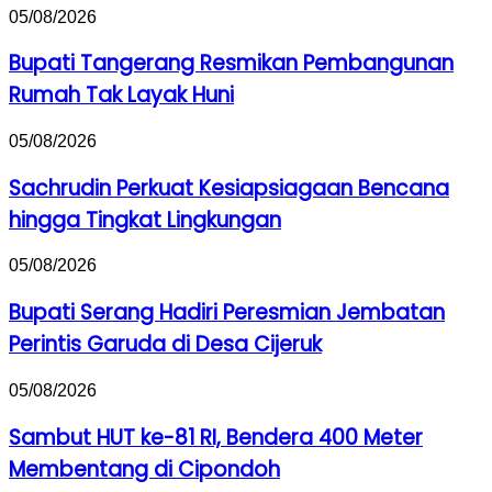
Bupati
05/08/2026
Tangerang
Resmikan
Bupati Tangerang Resmikan Pembangunan
Pembangunan
Rumah Tak Layak Huni
Rumah
Tak
Layak
Sachrudin
05/08/2026
Huni
Perkuat
Kesiapsiagaan
Sachrudin Perkuat Kesiapsiagaan Bencana
Bencana
hingga Tingkat Lingkungan
hingga
Tingkat
Lingkungan
Bupati
05/08/2026
Serang
Hadiri
Bupati Serang Hadiri Peresmian Jembatan
Peresmian
Perintis Garuda di Desa Cijeruk
Jembatan
Perintis
Garuda
Sambut
05/08/2026
di
HUT
Desa
ke-
Sambut HUT ke-81 RI, Bendera 400 Meter
Cijeruk
81
Membentang di Cipondoh
RI,
Bendera