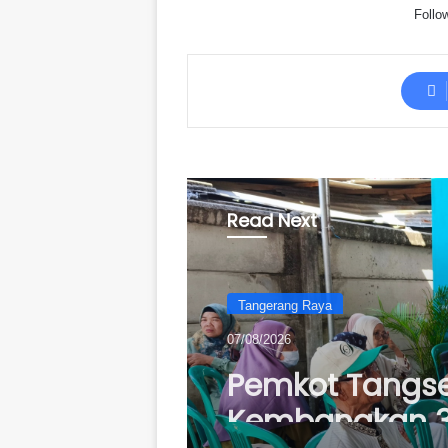
Follo
Read Next
Tangerang Raya
07/08/2026
Pemkot Tangse
Kembangkan 3
Lansia yang T