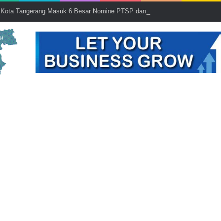
Kota Tangerang Masuk 6 Besar Nomine PTSP dan PPB