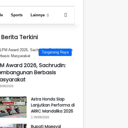
Search for
le
Sports
Lainnya
Berita Terkini
Tangerang Raya
PM Award 2026, Sachrudin:
embangunan Berbasis
asyarakat
9/08/2026
Astra Honda Siap
Lanjutkan Performa di
ARRC Mandalika 2026
09/08/2026
Bupati Maesyal