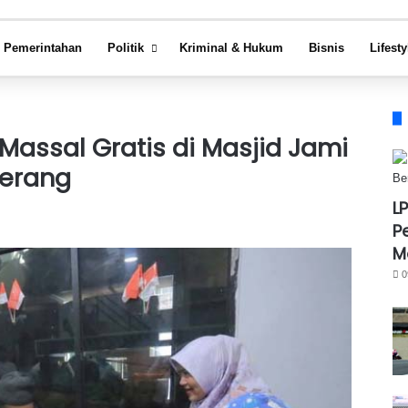
Pemerintahan
Politik
Kriminal & Hukum
Bisnis
Lifesty
Massal Gratis di Masjid Jami
gerang
L
P
M
0