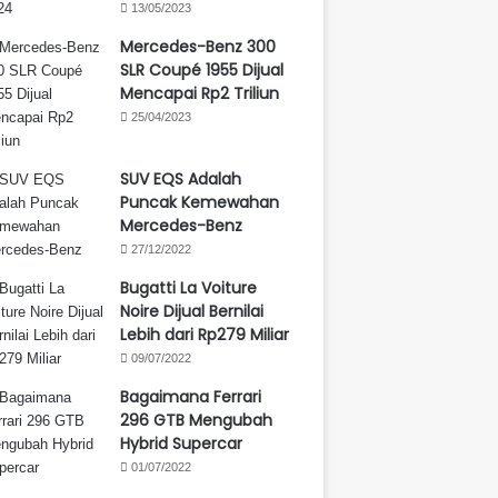
13/05/2023
Mercedes-Benz 300
SLR Coupé 1955 Dijual
Mencapai Rp2 Triliun
25/04/2023
SUV EQS Adalah
Puncak Kemewahan
Mercedes-Benz
27/12/2022
Bugatti La Voiture
Noire Dijual Bernilai
Lebih dari Rp279 Miliar
09/07/2022
Bagaimana Ferrari
296 GTB Mengubah
Hybrid Supercar
01/07/2022