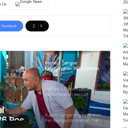
w Us
Facebook
X
Pemkot Tangsel
Kembangkan 36 Pos Lansia
yang Tersebar
HUT ke-54, WAG Dorong
Pertumbuhan Inovasi
Berkelanjutan
l
6 Pos
Bupati Tangerang Resmikan
Pembangunan Rumah Tak
ersebar
Layak Huni