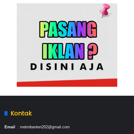
Kontak
Email
: metrobanten202@gmail.com