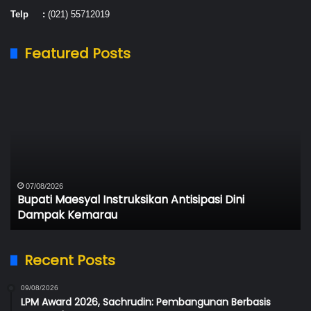
Telp :
(021) 55712019
Featured Posts
Bupati
Ko
Maesyal
Ta
Instruksikan
M
Antisipasi
6
Dini
Be
Dampak
No
Kemarau
P
da
07/08/2026
Bupati Maesyal Instruksikan Antisipasi Dini
P
Dampak Kemarau
Recent Posts
09/08/2026
LPM Award 2026, Sachrudin: Pembangunan Berbasis