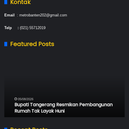
Kontak
Email
: metrobanten202@gmail.com
Telp :
(021) 55712019
Featured Posts
Bupati
Sa
Tangerang
Pe
Resmikan
Ke
Pembangunan
Be
Rumah
hi
Tak
Ti
Layak
Li
Huni
05/08/2026
Bupati Tangerang Resmikan Pembangunan
Rumah Tak Layak Huni