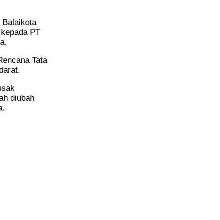
 Balaikota
i kepada PT
a.
 Rencana Tata
darat.
usak
ah diubah
a.