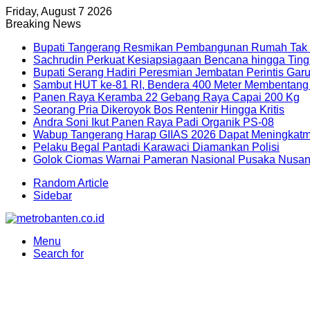
Friday, August 7 2026
Breaking News
Bupati Tangerang Resmikan Pembangunan Rumah Tak 
Sachrudin Perkuat Kesiapsiagaan Bencana hingga Ting
Bupati Serang Hadiri Peresmian Jembatan Perintis Garu
Sambut HUT ke-81 RI, Bendera 400 Meter Membentang
Panen Raya Keramba 22 Gebang Raya Capai 200 Kg
Seorang Pria Dikeroyok Bos Rentenir Hingga Kritis
Andra Soni Ikut Panen Raya Padi Organik PS-08
Wabup Tangerang Harap GIIAS 2026 Dapat Meningkatma
Pelaku Begal Pantadi Karawaci Diamankan Polisi
Golok Ciomas Warnai Pameran Nasional Pusaka Nusan
Random Article
Sidebar
Menu
Search for