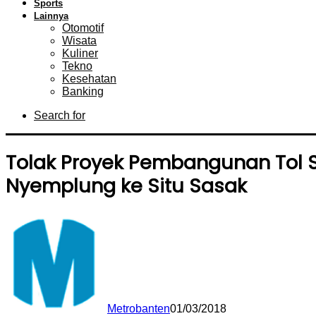
Sports
Lainnya
Otomotif
Wisata
Kuliner
Tekno
Kesehatan
Banking
Search for
Tolak Proyek Pembangunan Tol 
Nyemplung ke Situ Sasak
Metrobanten
01/03/2018